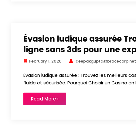
Évasion ludique assurée Tro
ligne sans 3ds pour une exp
February 1, 2026
deepakgupta@bracecorp.net
Évasion ludique assurée : Trouvez les meilleurs ca
fluide et sécurisée. Pourquoi Choisir un Casino en 
Read More