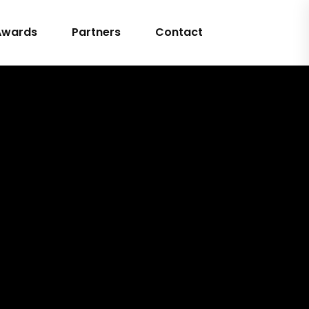
Awards
Partners
Contact