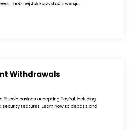
sji mobilnej Jak korzystać z wersji...
ant Withdrawals
e Bitcoin casinos accepting PayPal, including
d security features. Learn how to deposit and